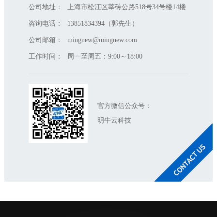
公司地址：
上海市松江区莘砖公路518号34号楼14楼
咨询电话：
13851834394（郭先生）
公司邮箱：
mingnew@mingnew.com
工作时间：
周一至周五：9:00～18:00
官方微信公众号：
明牛云科技